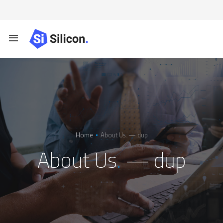
Home
About Us. — dup
About Us
.
— dup