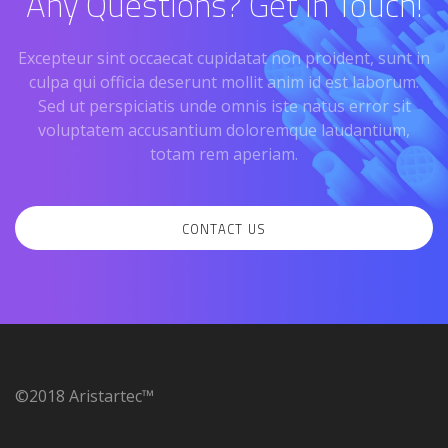
Any Questions? Get In Touch!
Excepteur sint occaecat cupidatat non proident, sunt in
culpa qui officia deserunt mollit anim id est laborum.
Sed ut perspiciatis unde omnis iste natus error sit
voluptatem accusantium doloremque laudantium,
totam rem aperiam.
CONTACT US
©2018 Aristartec™