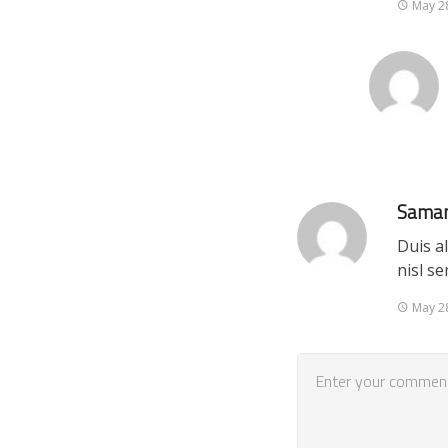
May 2
Saman
Duis a
nisl se
May 2
COMMENT