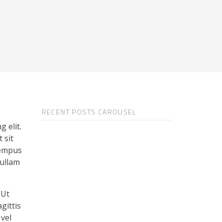
RECENT POSTS CAROUSEL
 elit.
 sit
tempus
Nullam
 Ut
gittis
 vel