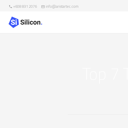
+608 831 2076
info@aristartec.com
Top 7 T