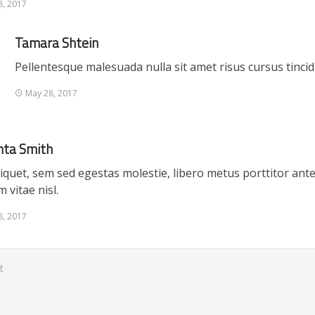
8, 2017
Tamara Shtein
Pellentesque malesuada nulla sit amet risus cursus tincid
May 28, 2017
ta Smith
liquet, sem sed egestas molestie, libero metus porttitor an
m vitae nisl.
8, 2017