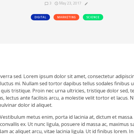
3
May 23, 2017
DIGITAL
MARKETING
SCIENCE
verra sed. Lorem ipsum dolor sit amet, consectetur adipiscing
luctus mi. Nullam sed tortor dapibus tellus sodales finibus ut
is tristique. Proin nec urna ultricies, tristique dolor sed, 
, lectus ante facilisis arcu, a molestie velit tortor et lacus. 
lvinar dolor id aliquet.
Vestibulum metus enim, porta id lacinia at, dictum et massa.
convallis ex. Ut nunc ligula, posuere id massa ac, maximus sa
am ac aliquet arcu, vitae lacinia ligula. Ut id finibus lorem. In