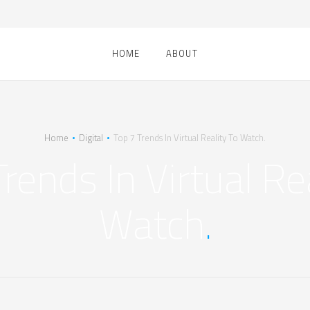
HOME
ABOUT
Home
Digital
Top 7 Trends In Virtual Reality To Watch.
rends In Virtual Re
Watch
.