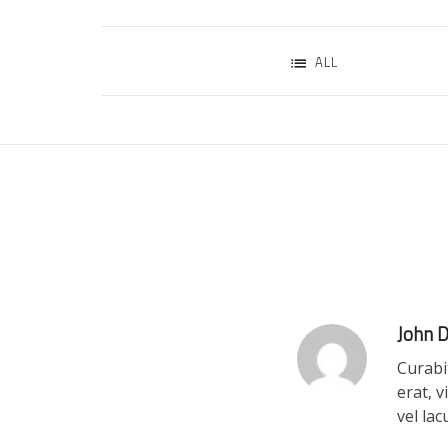
ALL
John D
Curabit
erat, 
vel lac