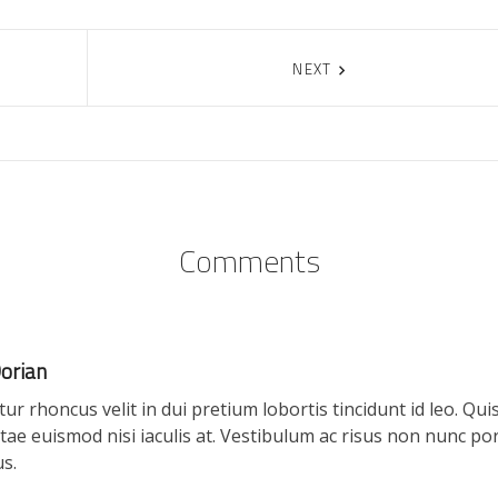
NEXT
Comments
orian
ur rhoncus velit in dui pretium lobortis tincidunt id leo. Qui
vitae euismod nisi iaculis at. Vestibulum ac risus non nunc po
us.