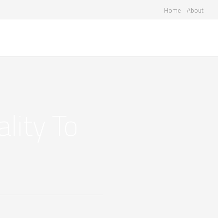
Home
About
ality To